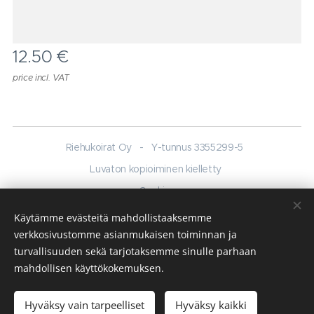
12.50
€
price incl. VAT
Riehukoirat Oy - Y-tunnus 3355299-5
Luvaton kopioiminen kielletty
Cookies
Käytämme evästeitä mahdollistaaksemme
Languages
verkkosivustomme asianmukaisen toiminnan ja
English
Suomi
turvallisuuden sekä tarjotaksemme sinulle parhaan
mahdollisen käyttökokemuksen.
Add to cart
Hyväksy vain tarpeelliset
Hyväksy kaikki