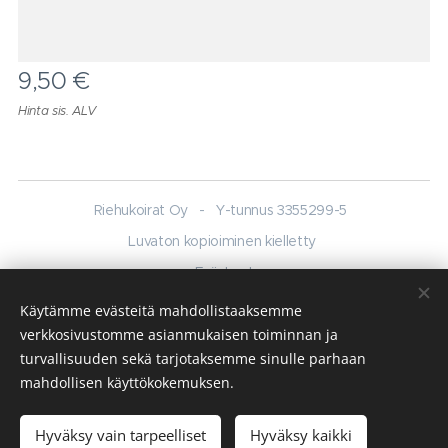
9,50
€
Hinta sis. ALV
Riehukoirat Oy - Y-tunnus 3355299-5
Luvaton kopioiminen kielletty
Evästeet
Käytämme evästeitä mahdollistaaksemme
Kielet
verkkosivustomme asianmukaisen toiminnan ja
English
Suomi
turvallisuuden sekä tarjotaksemme sinulle parhaan
mahdollisen käyttökokemuksen.
Lisää ostoskoriin
Hyväksy vain tarpeelliset
Hyväksy kaikki