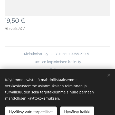
19,50
€
Hinta sis. ALV
Riehukoirat Oy - Y-tunnus 3355299-5
Luvaton kopioiminen kielletty
Evästeet
Käytämme evästeitä mahdollistaaksemme
Kielet
verkkosivustomme asianmukaisen toiminnan ja
English
Suomi
turvallisuuden sekä tarjotaksemme sinulle parhaan
mahdollisen käyttökokemuksen.
Lisää ostoskoriin
Hyväksy vain tarpeelliset
Hyväksy kaikki