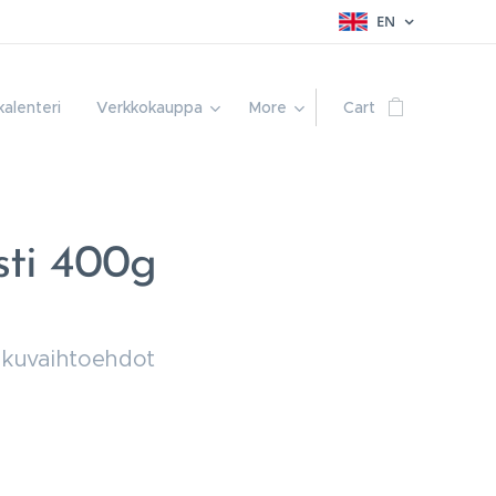
EN
alenteri
Verkkokauppa
More
Cart
ti 400g
akuvaihtoehdot