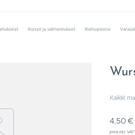
ehukoirat
Kurssit ja valmennukset
Riehuareena
Varausk
Wurs
Kaikki m
4.50
€
price incl. VAT