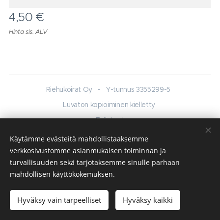
4,50
€
Hinta sis. ALV
Riehukoirat Oy - Y-tunnus 3355299-5
Luvaton kopioiminen kielletty
Evästeet
Käytämme evästeitä mahdollistaaksemme
Kielet
verkkosivustomme asianmukaisen toiminnan ja
English
Suomi
turvallisuuden sekä tarjotaksemme sinulle parhaan
mahdollisen käyttökokemuksen.
Lisää ostoskoriin
Hyväksy vain tarpeelliset
Hyväksy kaikki